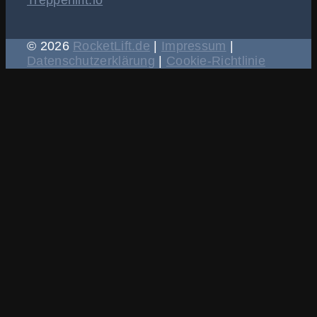
Treppenlift.io
© 2026
RocketLift.de
|
Impressum
|
Datenschutzerklärung
|
Cookie-Richtlinie