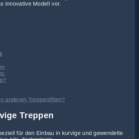
s innovative Modell vor.
n
ck
en
ts:
pp?
on anderen Treppenliften?
rvige Treppen
eziell für den Einbau in kurvige und gewendelte